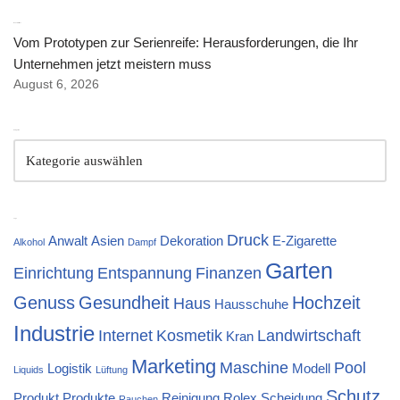
Neuste Artikel
Vom Prototypen zur Serienreife: Herausforderungen, die Ihr
Unternehmen jetzt meistern muss
August 6, 2026
Kategorien
Tags
Druck
Anwalt
Asien
Dekoration
E-Zigarette
Alkohol
Dampf
Garten
Einrichtung
Entspannung
Finanzen
Genuss
Gesundheit
Hochzeit
Haus
Hausschuhe
Industrie
Internet
Kosmetik
Landwirtschaft
Kran
Marketing
Maschine
Pool
Logistik
Modell
Liquids
Lüftung
Schutz
Produkt
Produkte
Reinigung
Rolex
Scheidung
Rauchen