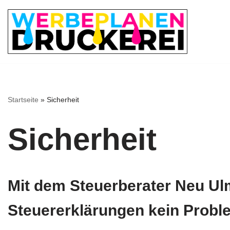
Zum
Inhalt
springen
Startseite
»
Sicherheit
Sicherheit
Mit dem Steuerberater Neu Ul
Steuererklärungen kein Prob