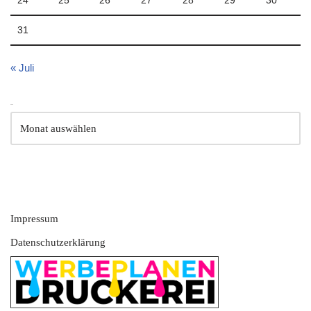
24
25
26
27
28
29
30
31
« Juli
Archiv
Impressum
Datenschutzerklärung