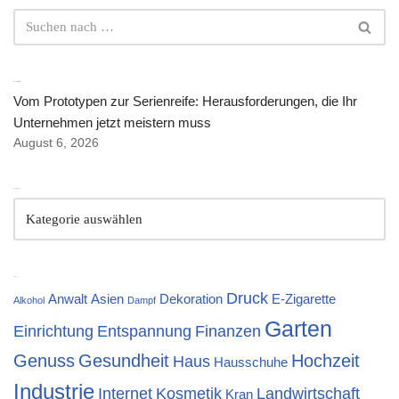
Neuste Artikel
Vom Prototypen zur Serienreife: Herausforderungen, die Ihr
Unternehmen jetzt meistern muss
August 6, 2026
Kategorien
Tags
Druck
Anwalt
Asien
Dekoration
E-Zigarette
Alkohol
Dampf
Garten
Einrichtung
Entspannung
Finanzen
Genuss
Gesundheit
Hochzeit
Haus
Hausschuhe
Industrie
Internet
Kosmetik
Landwirtschaft
Kran