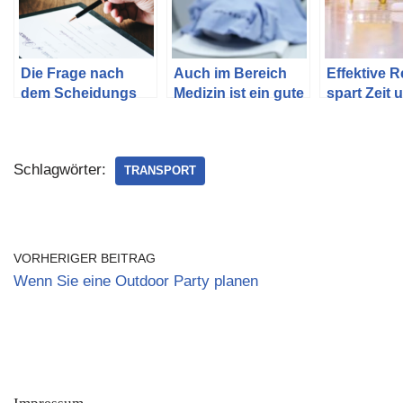
Die Frage nach
Auch im Bereich
Effektive 
dem Scheidungs
Medizin ist ein gute
spart Zeit 
Ablauf
Vermarktung
Kosten – S
wichtig
richtig
Schlagwörter:
TRANSPORT
VORHERIGER BEITRAG
Wenn Sie eine Outdoor Party planen