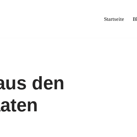
Startseite
B
aus den
aaten