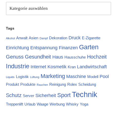
Tags
Druck
Anwalt
Asien
Dekoration
E-Zigarette
Alkohol
Dampf
Garten
Einrichtung
Entspannung
Finanzen
Genuss
Gesundheit
Hochzeit
Haus
Hausschuhe
Industrie
Internet
Kosmetik
Landwirtschaft
Kran
Marketing
Maschine
Pool
Logistik
Modell
Liquids
Lüftung
Produkt
Produkte
Reinigung
Rolex
Scheidung
Rauchen
Technik
Sport
Schutz
Sicherheit
Server
Treppenlift
Urlaub
Waage
Werbung
Whisky
Yoga