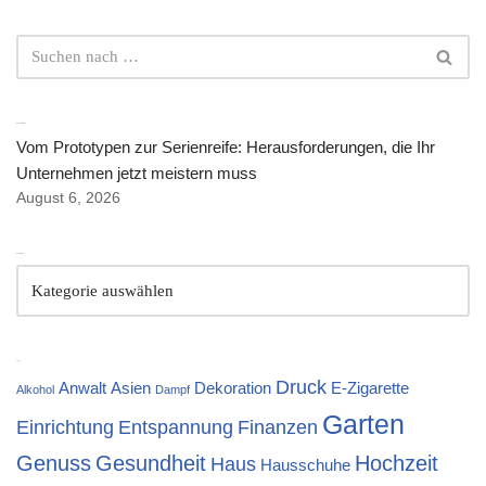
Neuste Artikel
Vom Prototypen zur Serienreife: Herausforderungen, die Ihr
Unternehmen jetzt meistern muss
August 6, 2026
Kategorien
Tags
Druck
Anwalt
Asien
Dekoration
E-Zigarette
Alkohol
Dampf
Garten
Einrichtung
Entspannung
Finanzen
Genuss
Gesundheit
Hochzeit
Haus
Hausschuhe