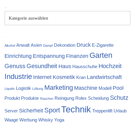
Kategorien
Tags
Druck
Anwalt
Asien
Dekoration
E-Zigarette
Alkohol
Dampf
Garten
Einrichtung
Entspannung
Finanzen
Genuss
Gesundheit
Hochzeit
Haus
Hausschuhe
Industrie
Internet
Kosmetik
Landwirtschaft
Kran
Marketing
Maschine
Pool
Logistik
Modell
Liquids
Lüftung
Schutz
Produkt
Produkte
Reinigung
Rolex
Scheidung
Rauchen
Technik
Sport
Sicherheit
Server
Treppenlift
Urlaub
Waage
Werbung
Whisky
Yoga