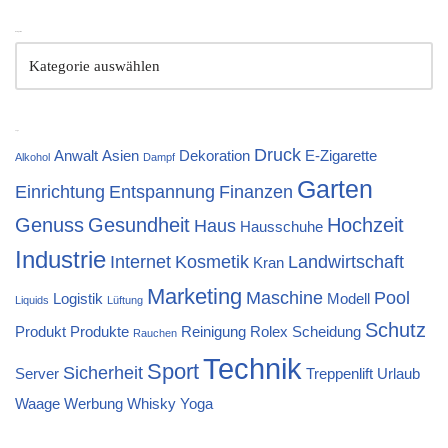
Kategorien
Tags
Druck
Anwalt
Asien
Dekoration
E-Zigarette
Alkohol
Dampf
Garten
Einrichtung
Entspannung
Finanzen
Genuss
Gesundheit
Hochzeit
Haus
Hausschuhe
Industrie
Internet
Kosmetik
Landwirtschaft
Kran
Marketing
Maschine
Pool
Logistik
Modell
Liquids
Lüftung
Schutz
Produkt
Produkte
Reinigung
Rolex
Scheidung
Rauchen
Technik
Sport
Sicherheit
Server
Treppenlift
Urlaub
Waage
Werbung
Whisky
Yoga