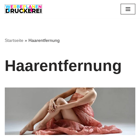
Zum
Inhalt
springen
Startseite
»
Haarentfernung
Haarentfernung