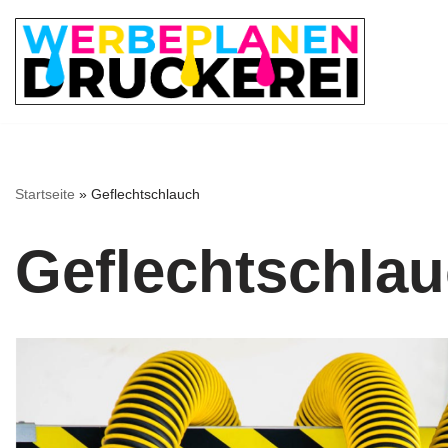
Zum
Inhalt
springen
Startseite
»
Geflechtschlauch
Geflechtschla